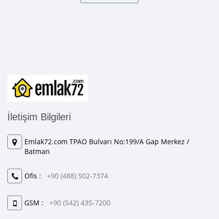
İletişim Bilgileri
Emlak72.com TPAO Bulvarı No:199/A Gap Merkez /
Batman
Ofis :
+90 (488) 502-7374
GSM :
+90 (542) 435-7200