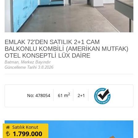
EMLAK 72'DEN SATILIK 2+1 CAM
BALKONLU KOMBİLİ (AMERİKAN MUTFAK)
OTEL KONSEPTLİ LÜX DAİRE
Batman, Merkez Bayındır
Güncelleme Tarihi 3.8.2026
2
No: 478054
61 m
2+1
Satılık Konut
1.799.000