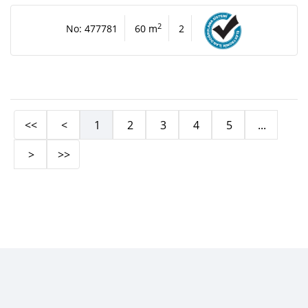
2
No: 477781
60 m
2
<<
<
1
2
3
4
5
...
>
>>