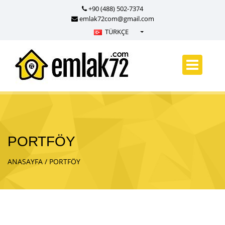
+90 (488) 502-7374
emlak72com@gmail.com
TÜRKÇE
Türkçe - Turkish
English - English
русский - Russian
فارسی - Persian
العربية - Arabic
Crnogorski - Montenegrin
PORTFÖY
Српски - Serbian
ANASAYFA
PORTFÖY