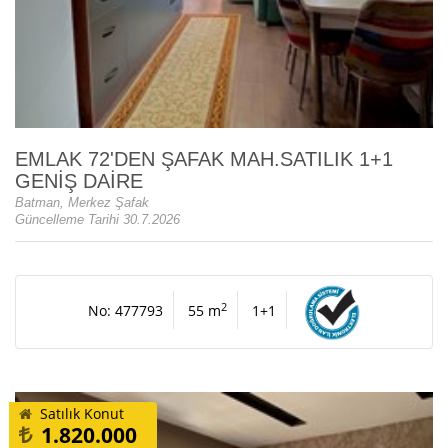
EMLAK 72'DEN ŞAFAK MAH.SATILIK 1+1
GENİŞ DAİRE
Batman, Merkez Şafak
Güncelleme Tarihi 30.7.2026
2
No: 477793
55 m
1+1
Satılık Konut
1.820.000