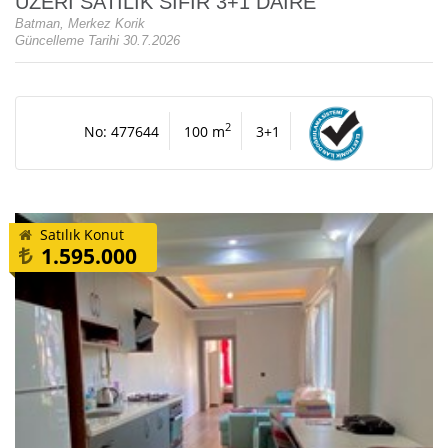
ÜZERİ SATILIK SIFIR 3+1 DAİRE
Batman, Merkez Korik
Güncelleme Tarihi 30.7.2026
2
No: 477644
100 m
3+1
Satılık Konut
1.595.000