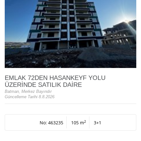
EMLAK 72DEN HASANKEYF YOLU
ÜZERİNDE SATILIK DAİRE
Batman, Merkez Bayındır
Güncelleme Tarihi 8.8.2026
2
No: 463235
105 m
3+1