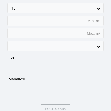
TL
İl
PORTFÖY ARA