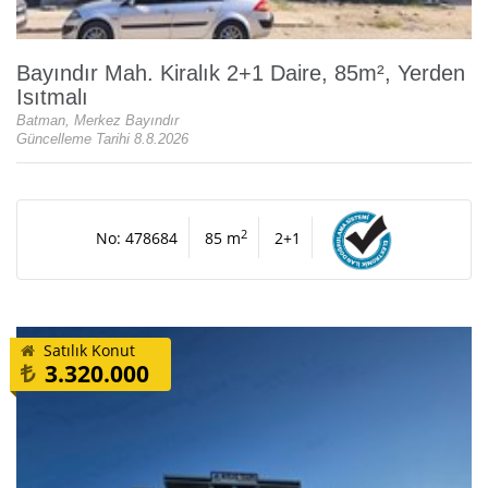
Bayındır Mah. Kiralık 2+1 Daire, 85m², Yerden
Isıtmalı
Batman, Merkez Bayındır
Güncelleme Tarihi 8.8.2026
2
No: 478684
85 m
2+1
Satılık Konut
3.320.000