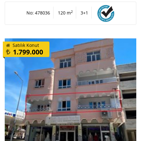
2
No: 478036
120 m
3+1
Satılık Konut
1.799.000