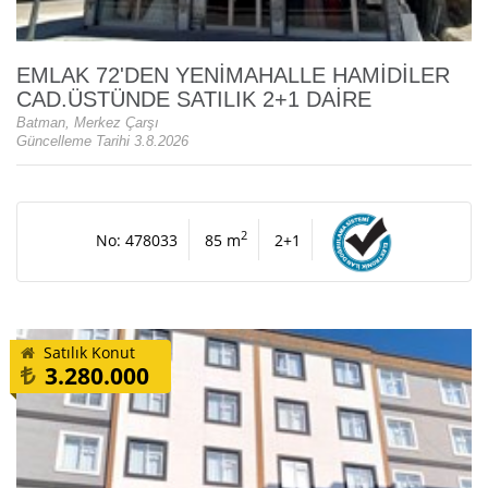
EMLAK 72'DEN YENİMAHALLE HAMİDİLER
CAD.ÜSTÜNDE SATILIK 2+1 DAİRE
Batman, Merkez Çarşı
Güncelleme Tarihi 3.8.2026
2
No: 478033
85 m
2+1
Satılık Konut
3.280.000