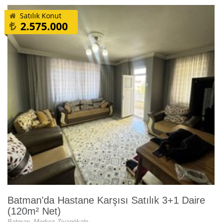
Satılık Konut
2.575.000
Batman'da Hastane Karşısı Satılık 3+1 Daire
(120m² Net)
Batman, Merkez Ziyagökalp