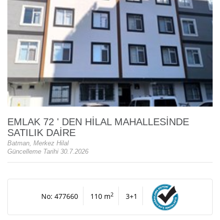
EMLAK 72 ' DEN HİLAL MAHALLESİNDE
SATILIK DAİRE
Batman, Merkez Hilal
Güncelleme Tarihi 30.7.2026
2
No: 477660
110 m
3+1